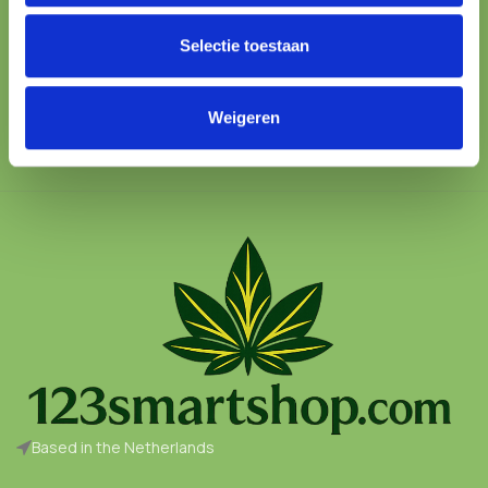
We’re here to help
Selectie toestaan
100% SAFE
Protected checkout
Weigeren
Based in the Netherlands