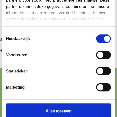
partners voor social media, adverteren en analyse. Deze
partners kunnen deze gegevens combineren met andere
informatie die u aan ze heeft verstrekt of die ze hebben
verzameld op basis van uw gebruik van hun services.
Toestemmingsselectie
Noodzakelijk
San Pedro Pachanoi Cutting
San Pedro Peruvianus
25–29cm (Echinopsis
Cutting 25–29cm
€
33,00
€
34,50
pachanoi)
(Echinopsis peruviana)
Voorkeuren
Add To Cart
Add To Cart
Statistieken
FREE SHIPPING FROM € 100,-
Marketing
ONLINE PAYMENT
All major methods
24/7 SUPPORT
Alles toestaan