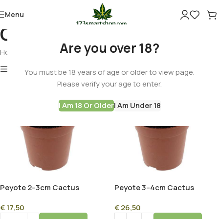
Menu
Cactus Seeds
Are you over 18?
Home
Botanicals
Cactus Seeds
Show column
You must be 18 years of age or older to view page.
Please verify your age to enter.
I Am 18 Or Older
I Am Under 18
Peyote 2–3cm Cactus
Peyote 3–4cm Cactus
(Lophophora williamsii)
(Lophophora williamsii)
€
17,50
€
26,50