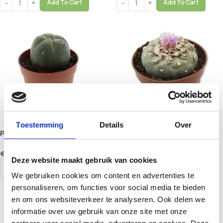
Add To Cart
Add To Cart
Toestemming
Details
Over
Peyote 4–5cm Cactus
Peyote 5–7cm Cactus
(Lophophora williamsii)
(Lophophora williamsii)
€
38,00
€
67,50
Deze website maakt gebruik van cookies
Add To Cart
Add To Cart
We gebruiken cookies om content en advertenties te
personaliseren, om functies voor social media te bieden
en om ons websiteverkeer te analyseren. Ook delen we
informatie over uw gebruik van onze site met onze