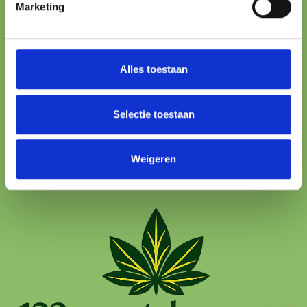
ONLINE PAYMENT
Marketing
All major methods
24/7 SUPPORT
We’re here to help
Alles toestaan
100% SAFE
Selectie toestaan
Protected checkout
Weigeren