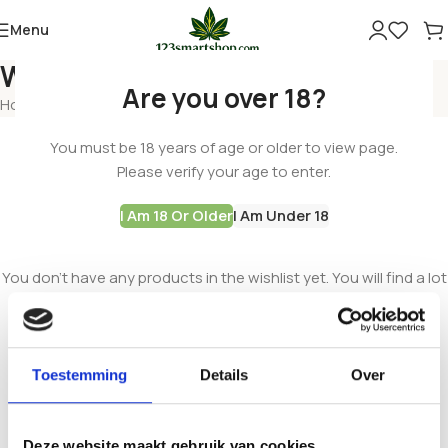
Menu
Wishlist
Are you over 18?
Home
Wishlist
You must be 18 years of age or older to view page.
Please verify your age to enter.
I Am 18 Or Older
I Am Under 18
This wishlist is empty.
You don't have any products in the wishlist yet. You will find a lot
of interesting products on our "Shop" page.
Return To Shop
Toestemming
Details
Over
Deze website maakt gebruik van cookies