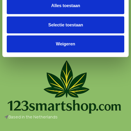
Alles toestaan
100% SAFE
Protected checkout
Selectie toestaan
Weigeren
Based in the Netherlands