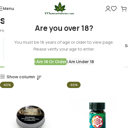
Menu
spiritual focus
Are you over 18?
Home
Products tagged “spiritual focus”
You must be 18 years of age or older to view page.
Cannabis 
Please verify your age to enter.
Best Deals
I Am 18 Or Older
I Am Under 18
Show column
-60%
-60%