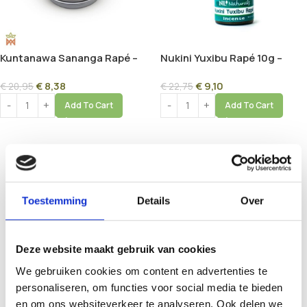
Kuntanawa Sananga Rapé –
Nukini Yuxibu Rapé 10g –
10g | Sacred Root Ash Blend
Deep Earthy Amazon Blend
€
8,38
€
9,10
€
20,95
€
22,75
Add To Cart
Add To Cart
Toestemming
Details
Over
Deze website maakt gebruik van cookies
We gebruiken cookies om content en advertenties te
personaliseren, om functies voor social media te bieden
en om ons websiteverkeer te analyseren. Ook delen we