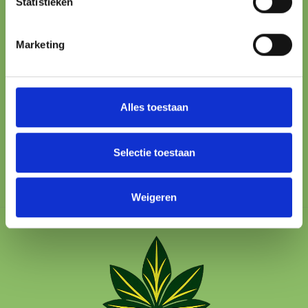
Statistieken
ONLINE PAYMENT
Marketing
All major methods
24/7 SUPPORT
We’re here to help
Alles toestaan
100% SAFE
Protected checkout
Selectie toestaan
Weigeren