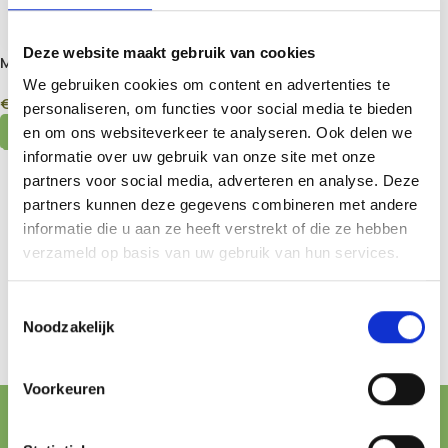
Deze website maakt gebruik van cookies
Mondo B+ Mushroom Grow
Reliable Amazonian
Kit 100% Mycelium
Mushroom Spore Vial with
We gebruiken cookies om content en advertenties te
€
39,95
–
€
49,95
€
18,00
PES Medium for Consistent
personaliseren, om functies voor social media te bieden
Growth
Select Options
Add To Cart
en om ons websiteverkeer te analyseren. Ook delen we
informatie over uw gebruik van onze site met onze
partners voor social media, adverteren en analyse. Deze
partners kunnen deze gegevens combineren met andere
informatie die u aan ze heeft verstrekt of die ze hebben
verzameld op basis van uw gebruik van hun services.
Toestemmingsselectie
Noodzakelijk
Voorkeuren
FREE SHIPPING FROM € 100,-