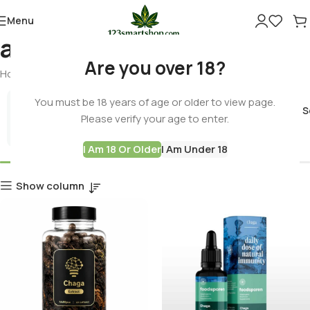
Menu
antioxidant
Are you over 18?
Home
Products tagged “antioxidant”
You must be 18 years of age or older to view page.
Cannabis 
Please verify your age to enter.
Best Deals
I Am 18 Or Older
I Am Under 18
Show column