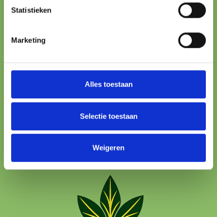
Statistieken
ONLINE PAYMENT
Marketing
All major methods
24/7 SUPPORT
We’re here to help
Alles toestaan
100% SAFE
Protected checkout
Selectie toestaan
Weigeren