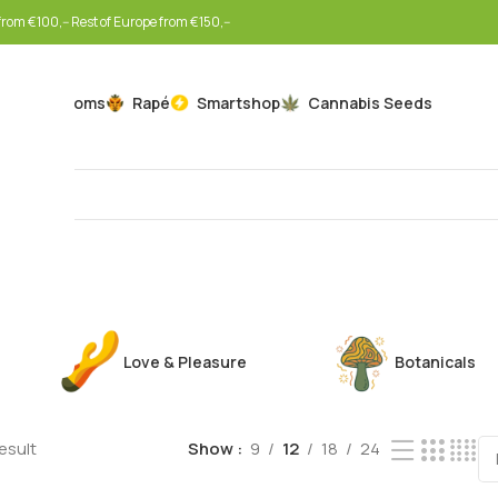
rom €100,-- Rest of Europe from €150,--
Mushrooms
Rapé
Smartshop
Cannabis Seeds
Love & Pleasure
Botanicals
esult
Show
9
12
18
24