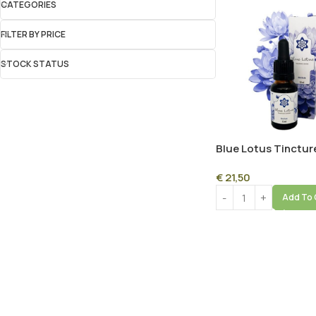
CATEGORIES
FILTER BY PRICE
STOCK STATUS
Blue Lotus Tincture
Premium Nymphaea
€
21,50
Drops
Add To 