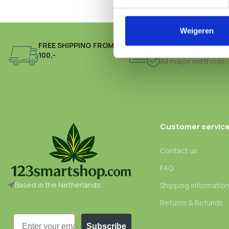
Weigeren
FREE SHIPPING FROM €
ONLINE PAYMENT
100,-
All major methods
Customer servic
Contact us
FAQ
Based in the Netherlands
Shipping informatio
Returns & Refunds
Email
Subscribe