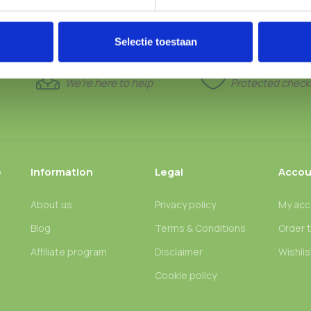
Selectie toestaan
24/7 SUPPORT
100% SAFE
We’re here to help
Protected check
e
Information
Legal
Accou
About us
Privacy policy
My acc
Blog
Terms & Conditions
Order 
n
Affiliate program
Disclaimer
Wishlis
Cookie policy