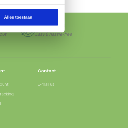
Alles toestaan
FREE RETURNS
out
Easy & hassle-free
nt
Contact
ount
E-mail us
tracking
t