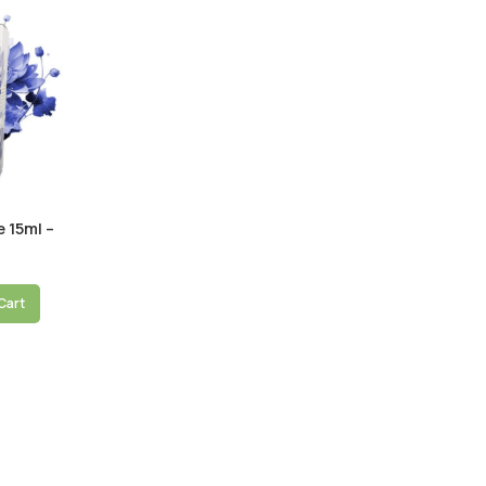
 15ml –
 caerulea
Cart