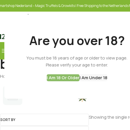
martshop Nederland – Magic Truffels & Growkits | Free Shipping to the Netherlands f
Are you over 18?
Browse Categories
You must be 18 years of age or older to view page.
botanical
SELECT CATEGORY
Please verify your age to enter.
Home
Products tagged “botanical”
I Am 18 Or Older
I Am Under 18
Cannabis Seeds
Best Deals
Showing the single r
SORT BY