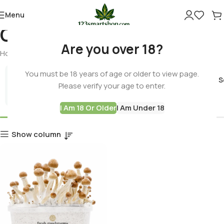
Menu
Colombian mushrooms
Are you over 18?
Home
Products tagged “Colombian mushrooms”
You must be 18 years of age or older to view page.
Cannabis 
Please verify your age to enter.
Best Deals
I Am 18 Or Older
I Am Under 18
Show column