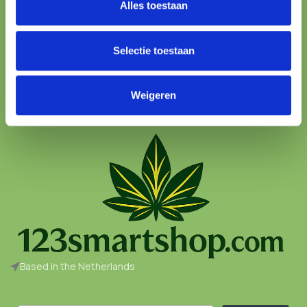
Alles toestaan
100% SAFE
Protected checkout
Selectie toestaan
Weigeren
Based in the Netherlands