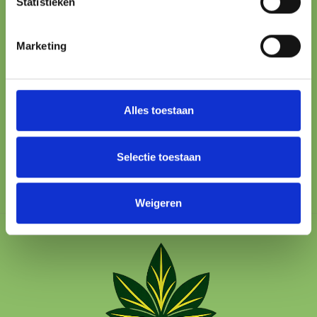
Statistieken
ONLINE PAYMENT
Marketing
All major methods
24/7 SUPPORT
We’re here to help
Alles toestaan
100% SAFE
Protected checkout
Selectie toestaan
Weigeren