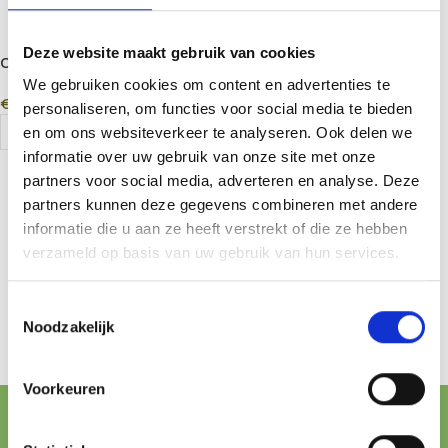
Deze website maakt gebruik van cookies
On Balance NV-500 ENVY
On Balance TW-200-BK
Digital Scale 500g x 0.1g –
Digital Precision Scale 200g
We gebruiken cookies om content en advertenties te
€
28,95
€
24,95
Precision Miniscale
x 0.01g
personaliseren, om functies voor social media te bieden
Add To Cart
Add To Cart
en om ons websiteverkeer te analyseren. Ook delen we
informatie over uw gebruik van onze site met onze
partners voor social media, adverteren en analyse. Deze
partners kunnen deze gegevens combineren met andere
informatie die u aan ze heeft verstrekt of die ze hebben
verzameld op basis van uw gebruik van hun services.
Toestemmingsselectie
Noodzakelijk
Voorkeuren
FREE SHIPPING FROM € 100,-