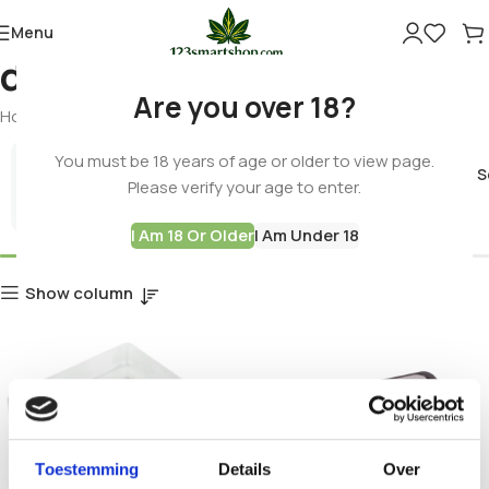
Menu
digital weighing
Are you over 18?
Home
Products tagged “digital weighing”
You must be 18 years of age or older to view page.
Cannabis 
Please verify your age to enter.
Best Deals
I Am 18 Or Older
I Am Under 18
Show column
Toestemming
Details
Over