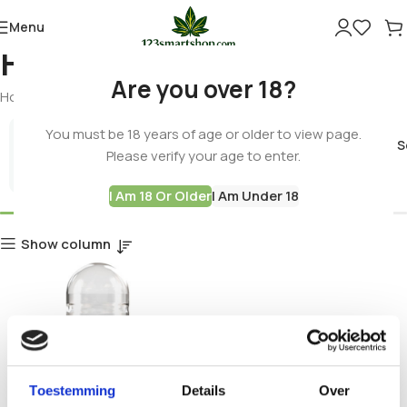
Menu
HPMCVega
Are you over 18?
Home
Products tagged “HPMCVega”
You must be 18 years of age or older to view page.
Cannabis 
Please verify your age to enter.
Best Deals
I Am 18 Or Older
I Am Under 18
Show column
Toestemming
Details
Over