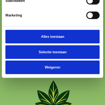
Statistieken
ONLINE PAYMENT
Marketing
All major methods
24/7 SUPPORT
We’re here to help
Alles toestaan
100% SAFE
Protected checkout
Selectie toestaan
Weigeren