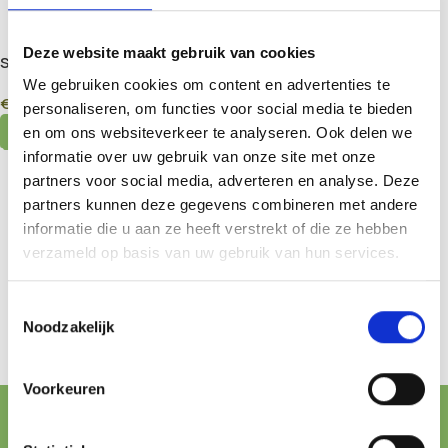
Deze website maakt gebruik van cookies
Size 1 Capsules for Precise
Dosing – Gelatine & Vegan
We gebruiken cookies om content en advertenties te
€
4,95
–
€
6,50
HPMC Options
personaliseren, om functies voor social media te bieden
Select Options
en om ons websiteverkeer te analyseren. Ook delen we
informatie over uw gebruik van onze site met onze
partners voor social media, adverteren en analyse. Deze
partners kunnen deze gegevens combineren met andere
informatie die u aan ze heeft verstrekt of die ze hebben
verzameld op basis van uw gebruik van hun services.
Toestemmingsselectie
Noodzakelijk
Voorkeuren
FREE SHIPPING FROM € 100,-