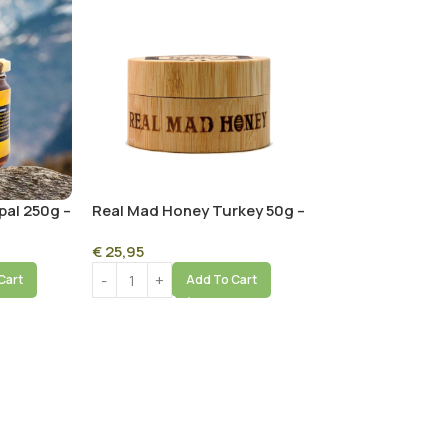
al 250g –
Real Mad Honey Turkey 50g –
n
Authentic Psychoactive
€
25,95
y
Honey from Turkey
Cart
Add To Cart