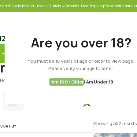
martshop Nederland – Magic Truffels & Growkits | Free Shipping to the Netherlands f
Are you over 18?
Browse Categories
You must be 18 years of age or older to view page.
mad honey
SELECT CATEGORY
Please verify your age to enter.
Home
Products tagged “mad honey”
I Am 18 Or Older
I Am Under 18
Cannabis Seeds
Best Deals
Showing all 2 results
SORT BY