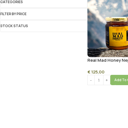
CATEGORIES
FILTER BY PRICE
STOCK STATUS
Real Mad Honey Nep
Premium Himalaya
€
125,00
Psychoactive Hone
Add To 