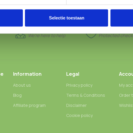
Selectie toestaan
24/7 SUPPORT
100% SAFE
We’re here to help
Protected check
ce
Information
Legal
Acco
About us
Privacy policy
My acc
Blog
Terms & Conditions
Order 
n
Affiliate program
Disclaimer
Wishlis
Cookie policy