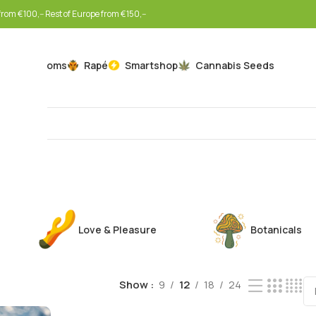
rom €100,-- Rest of Europe from €150,--
Mushrooms
Rapé
Smartshop
Cannabis Seeds
Love & Pleasure
Botanicals
Show
9
12
18
24