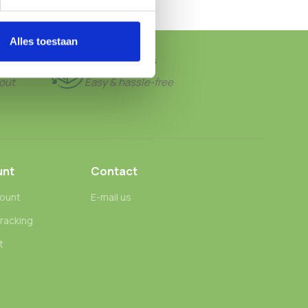
Alles toestaan
FREE RETURNS
out
Easy & hassle-free
unt
Contact
ount
E-mail us
tracking
t