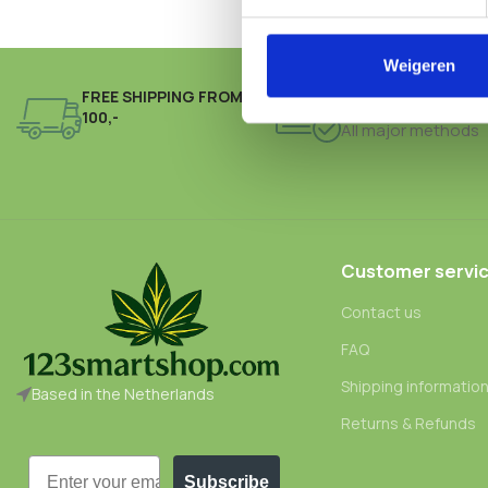
Weigeren
FREE SHIPPING FROM €
ONLINE PAYMENT
100,-
All major methods
Customer servi
Contact us
FAQ
Shipping informatio
Based in the Netherlands
Returns & Refunds
Email
Subscribe