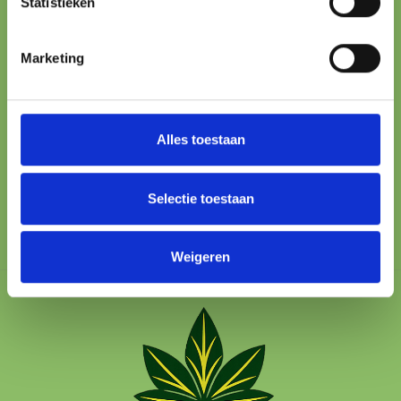
Statistieken
ONLINE PAYMENT
Marketing
All major methods
24/7 SUPPORT
We’re here to help
Alles toestaan
100% SAFE
Protected checkout
Selectie toestaan
Weigeren