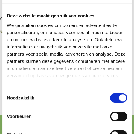
Deze website maakt gebruik van cookies
On Balance NUTRI-1000
Nutrient Miniscale 1000g x
We gebruiken cookies om content en advertenties te
€
24,50
0.1g – Digital Precision Scale
personaliseren, om functies voor social media te bieden
Add To Cart
en om ons websiteverkeer te analyseren. Ook delen we
informatie over uw gebruik van onze site met onze
partners voor social media, adverteren en analyse. Deze
partners kunnen deze gegevens combineren met andere
informatie die u aan ze heeft verstrekt of die ze hebben
verzameld op basis van uw gebruik van hun services.
Toestemmingsselectie
Noodzakelijk
Voorkeuren
FREE SHIPPING FROM € 100,-