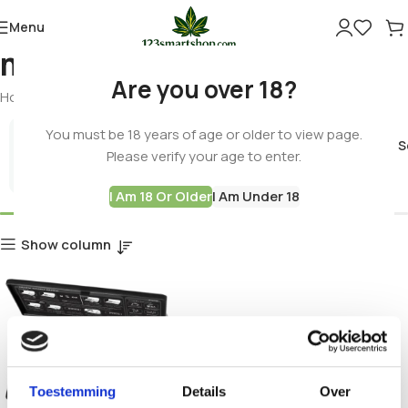
Menu
miniscale
Are you over 18?
Home
Products tagged “miniscale”
You must be 18 years of age or older to view page.
Cannabis 
Please verify your age to enter.
Best Deals
I Am 18 Or Older
I Am Under 18
Show column
Toestemming
Details
Over