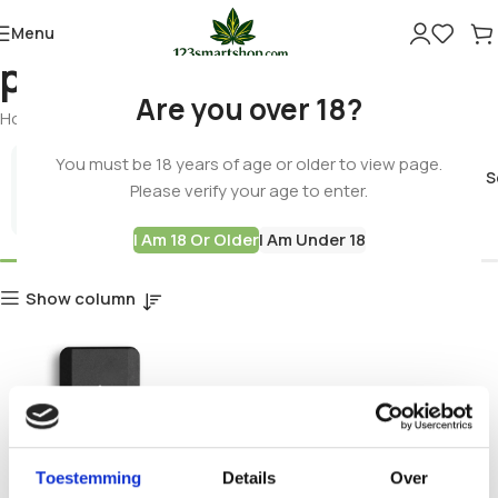
Menu
portable weighing
Are you over 18?
Home
Products tagged “portable weighing”
You must be 18 years of age or older to view page.
Cannabis 
Please verify your age to enter.
Best Deals
I Am 18 Or Older
I Am Under 18
Show column
Toestemming
Details
Over