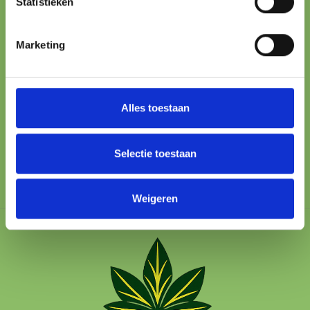
Statistieken
ONLINE PAYMENT
Marketing
All major methods
24/7 SUPPORT
We’re here to help
Alles toestaan
100% SAFE
Protected checkout
Selectie toestaan
Weigeren