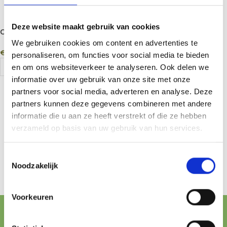
Deze website maakt gebruik van cookies
On Balance LS-600 Lite
Miniscale 600g x 0.1g –
We gebruiken cookies om content en advertenties te
€
17,95
Digital Precision Scale
personaliseren, om functies voor social media te bieden
Add To Cart
en om ons websiteverkeer te analyseren. Ook delen we
informatie over uw gebruik van onze site met onze
partners voor social media, adverteren en analyse. Deze
partners kunnen deze gegevens combineren met andere
informatie die u aan ze heeft verstrekt of die ze hebben
verzameld op basis van uw gebruik van hun services.
Toestemmingsselectie
Noodzakelijk
Voorkeuren
FREE SHIPPING FROM € 100,-