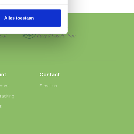
Alles toestaan
FREE RETURNS
out
Easy & hassle-free
unt
Contact
ount
E-mail us
tracking
t