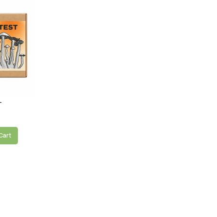
–
Cart