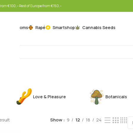
rom €100,-- Rest of Europe from €150,--
Mushrooms
Rapé
Smartshop
Cannabis Seeds
Love & Pleasure
Botanicals
esult
Show
9
12
18
24