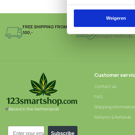
Weigeren
FREE SHIPPING FROM €
ONLINE PAYMENT
100,-
All major methods
Customer servi
Contact us
FAQ
Shipping informatio
Based in the Netherlands
Returns & Refunds
Email
Subscribe