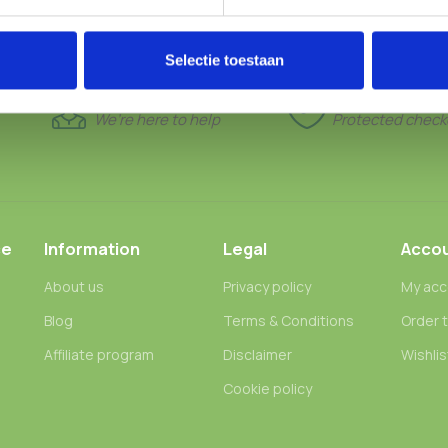
Selectie toestaan
24/7 SUPPORT
100% SAFE
We’re here to help
Protected check
ce
Information
Legal
Acco
About us
Privacy policy
My acc
Blog
Terms & Conditions
Order 
n
Affiliate program
Disclaimer
Wishlis
Cookie policy