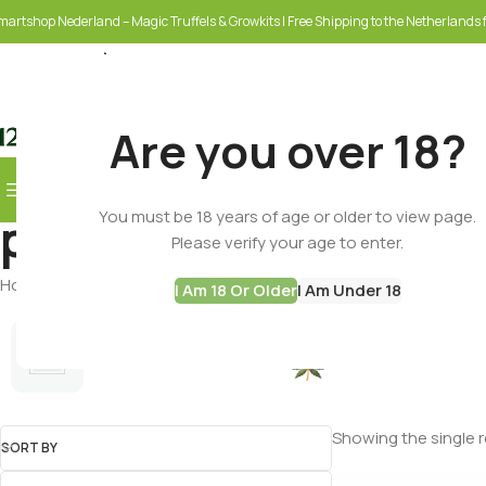
martshop Nederland – Magic Truffels & Growkits | Free Shipping to the Netherlands f
Are you over 18?
Browse Categories
You must be 18 years of age or older to view page.
psilocybin test
SELECT CATEGORY
Please verify your age to enter.
Home
Products tagged “psilocybin test”
I Am 18 Or Older
I Am Under 18
Cannabis Seeds
Best Deals
Showing the single r
SORT BY