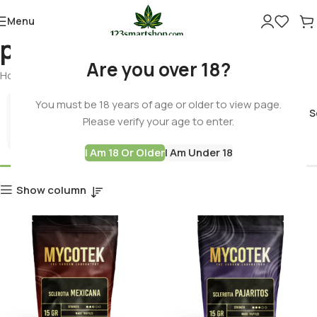
Menu
psilocybin
Are you over 18?
Home
Products tagged “psilocybin”
You must be 18 years of age or older to view page.
Cannabis 
Please verify your age to enter.
Best Deals
I Am 18 Or Older
I Am Under 18
Show column