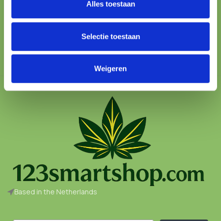
Alles toestaan
100% SAFE
Protected checkout
Selectie toestaan
Weigeren
Based in the Netherlands