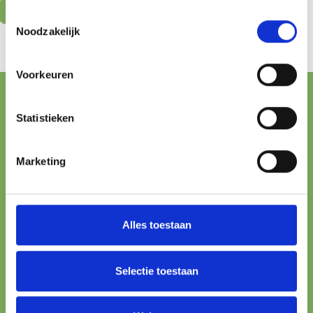
Select Options
Toestemmingsselectie
Noodzakelijk
Voorkeuren
FREE SHIPPING FROM € 100,-
Statistieken
ONLINE PAYMENT
Marketing
All major methods
24/7 SUPPORT
We’re here to help
Alles toestaan
100% SAFE
Protected checkout
Selectie toestaan