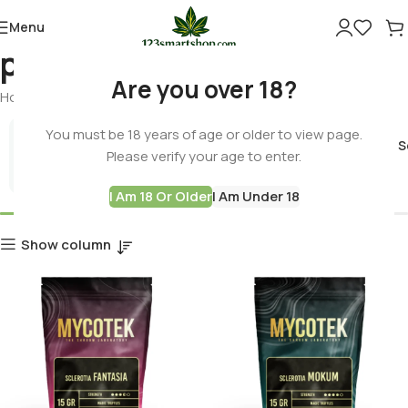
Menu
psychedelic experience
Are you over 18?
Home
Products tagged “psychedelic experience”
You must be 18 years of age or older to view page.
Cannabis 
Please verify your age to enter.
Best Deals
I Am 18 Or Older
I Am Under 18
Show column