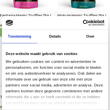
Fantasia Magic Truffles 15g /
Mokum Magic Truffles 15g /
25g
25g
€
15,45
–
€
23,25
€
16,45
–
€
24,75
Select Options
Select Options
Toestemming
Details
Over
Deze website maakt gebruik van cookies
We gebruiken cookies om content en advertenties te
personaliseren, om functies voor social media te bieden
en om ons websiteverkeer te analyseren. Ook delen we
informatie over uw gebruik van onze site met onze
partners voor social media, adverteren en analyse. Deze
partners kunnen deze gegevens combineren met andere
Tampanensis Magic Truffles
informatie die u aan ze heeft verstrekt of die ze hebben
15g / 25g
verzameld op basis van uw gebruik van hun services.
€
15,45
–
€
23,25