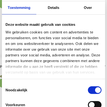
Select Options
Select Options
Toestemming
Details
Over
Deze website maakt gebruik van cookies
We gebruiken cookies om content en advertenties te
personaliseren, om functies voor social media te bieden
en om ons websiteverkeer te analyseren. Ook delen we
informatie over uw gebruik van onze site met onze
partners voor social media, adverteren en analyse. Deze
partners kunnen deze gegevens combineren met andere
Pajaritos Magic Truffles 15g /
Pandora Magic Truffles 15g /
informatie die u aan ze heeft verstrekt of die ze hebben
25g
25g
verzameld op basis van uw gebruik van hun services.
€
15,45
–
€
23,25
€
16,45
–
€
24,75
Select Options
Select Options
Toestemmingsselectie
Noodzakelijk
Voorkeuren