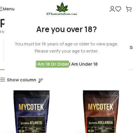
Menu
psychedelic
Are you over 18?
Home
Products tagged “psychedelic”
You must be 18 years of age or older to view page.
Cannabis 
Please verify your age to enter.
Best Deals
I Am 18 Or Older
I Am Under 18
Show column