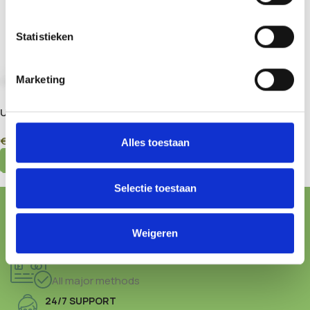
Statistieken
Marketing
Utopia Magic Truffles 15g /
25g
€
19,95
–
€
29,95
Alles toestaan
Select Options
Selectie toestaan
FREE SHIPPING FROM € 100,-
Weigeren
ONLINE PAYMENT
All major methods
24/7 SUPPORT