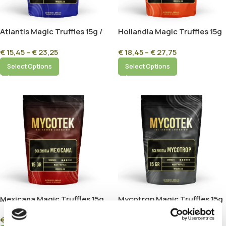
Atlantis Magic Truffles 15g /
Hollandia Magic Truffles 15g
25g
/ 25g
€
15,45
–
€
23,25
€
18,45
–
€
27,75
Select Options
Select Options
Mexicana Magic Truffles 15g
Mycotrop Magic Truffles 15g
/ 25g
/ 25g
€
15,45
–
€
23,25
€
22,95
–
€
32,45