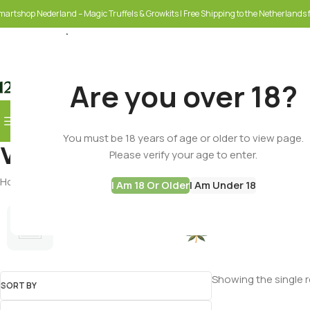
martshop Nederland – Magic Truffels & Growkits | Free Shipping to the Netherlands f
Are you over 18?
Browse Categories
You must be 18 years of age or older to view page.
vitamin B
SELECT CATEGORY
Please verify your age to enter.
Home
Products tagged “vitamin B”
I Am 18 Or Older
I Am Under 18
Cannabis Seeds
Best Deals
Showing the single r
SORT BY