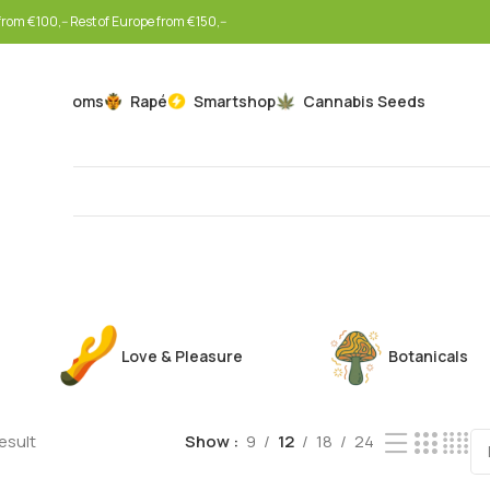
rom €100,-- Rest of Europe from €150,--
Mushrooms
Rapé
Smartshop
Cannabis Seeds
Love & Pleasure
Botanicals
esult
Show
9
12
18
24