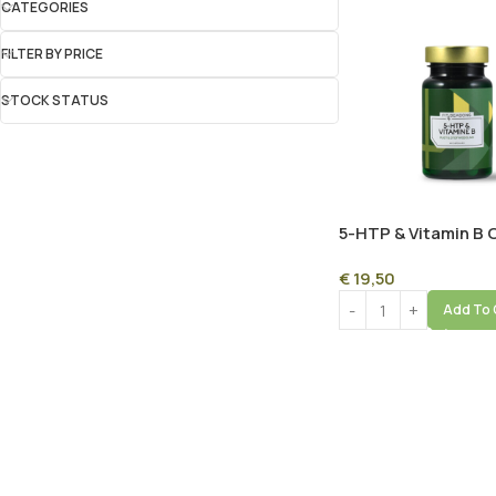
CATEGORIES
FILTER BY PRICE
STOCK STATUS
5-HTP & Vitamin B 
(Fit4Seasons) – 40
€
19,50
for Mood, Sleep & 
Add To 