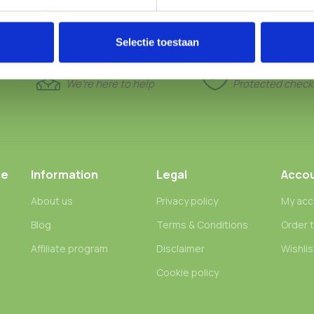
Selectie toestaan
24/7 SUPPORT
100% SAFE
We’re here to help
Protected check
ce
Information
Legal
Acco
About us
Privacy policy
My acc
Blog
Terms & Conditions
Order 
n
Affiliate program
Disclaimer
Wishlis
Cookie policy