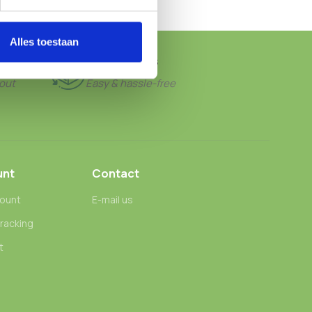
Alles toestaan
FREE RETURNS
out
Easy & hassle-free
unt
Contact
ount
E-mail us
tracking
t