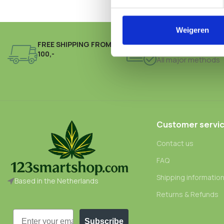
Weigeren
FREE SHIPPING FROM €
ONLINE PAYMENT
100,-
All major methods
Customer servi
Contact us
FAQ
Shipping informatio
Based in the Netherlands
Returns & Refunds
Email
Subscribe