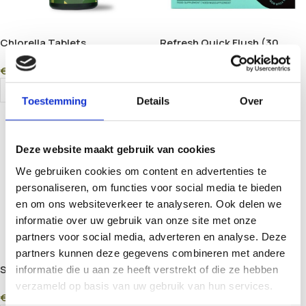
Chlorella Tablets
Refresh Quick Flush (30
(Fit4Seasons) – 240 Organic
Softgels) – 2-Day Detox &
€
18,25
€
24,95
Superfood Tablets for
Body Cleanse for Vitality &
Detox, Energy & Vitality
Recovery
Add To Cart
Add To Cart
Toestemming
Details
Over
Deze website maakt gebruik van cookies
We gebruiken cookies om content en advertenties te
personaliseren, om functies voor social media te bieden
en om ons websiteverkeer te analyseren. Ook delen we
informatie over uw gebruik van onze site met onze
partners voor social media, adverteren en analyse. Deze
partners kunnen deze gegevens combineren met andere
Spirulina Tablets
informatie die u aan ze heeft verstrekt of die ze hebben
(Fit4Seasons) – 240 Organic
verzameld op basis van uw gebruik van hun services.
€
17,95
Superfood Tablets for