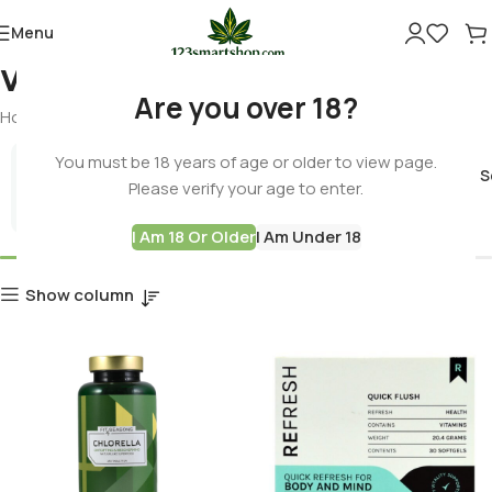
Menu
vitamins
Are you over 18?
Home
Products tagged “vitamins”
You must be 18 years of age or older to view page.
Cannabis 
Please verify your age to enter.
Best Deals
I Am 18 Or Older
I Am Under 18
Show column