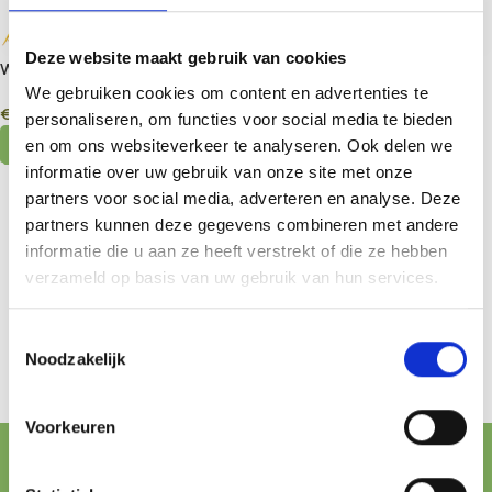
Deze website maakt gebruik van cookies
White Widow Autoflower
White Widow Feminized
We gebruiken cookies om content en advertenties te
€
13,50
–
€
35,00
€
15,00
–
€
40,00
personaliseren, om functies voor social media te bieden
Select Options
Select Options
en om ons websiteverkeer te analyseren. Ook delen we
informatie over uw gebruik van onze site met onze
partners voor social media, adverteren en analyse. Deze
partners kunnen deze gegevens combineren met andere
informatie die u aan ze heeft verstrekt of die ze hebben
verzameld op basis van uw gebruik van hun services.
Toestemmingsselectie
Noodzakelijk
Voorkeuren
FREE SHIPPING FROM € 100,-