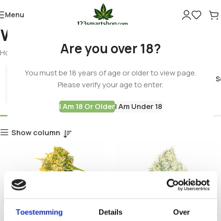
Menu
WHITE WIDOW
Are you over 18?
Home
Products tagged “WHITE WIDOW”
You must be 18 years of age or older to view page.
Cannabis 
Please verify your age to enter.
Best Deals
I Am 18 Or Older
I Am Under 18
Show column
Toestemming
Details
Over