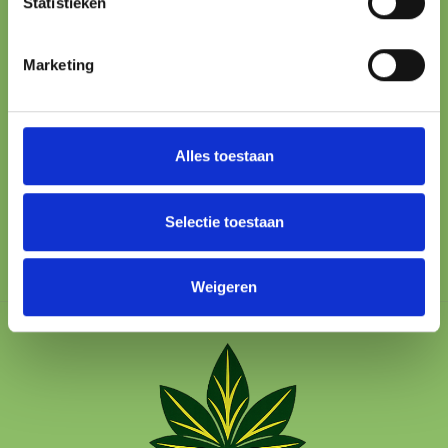
Statistieken
ONLINE PAYMENT
Marketing
All major methods
24/7 SUPPORT
We’re here to help
Alles toestaan
100% SAFE
Protected checkout
Selectie toestaan
Weigeren